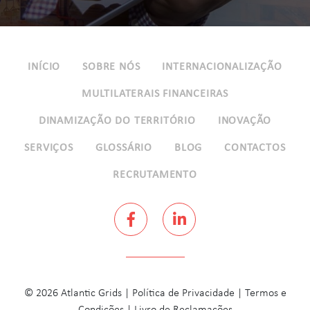
INÍCIO
SOBRE NÓS
INTERNACIONALIZAÇÃO
MULTILATERAIS FINANCEIRAS
DINAMIZAÇÃO DO TERRITÓRIO
INOVAÇÃO
SERVIÇOS
GLOSSÁRIO
BLOG
CONTACTOS
RECRUTAMENTO
© 2026 Atlantic Grids |
Política de Privacidade
|
Termos e